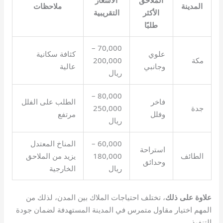
المدينة
ملاحظات
الأكثر
التقريبية
طلبًا
70,000 –
علوي
كثافة سكانية
مكة
200,000
وجانبي
عالية
ريال
80,000 –
فاخر
الطلب على الفلل
جدة
250,000
وفلل
مرتفع
ريال
60,000 –
المناخ المعتدل
استراحة
الطائف
180,000
يزيد من الملاحق
وحدائق
ريال
الخارجية
علاوة على ذلك
، تختلف احتياجات الملاك بين المدن، لذلك من
المهم اختيار مقاول متمرس في المدينة المستهدفة لضمان جودة
التنفيذ.