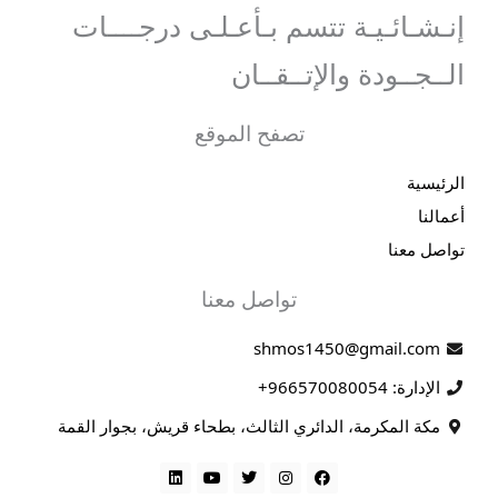
إنـشـائـيـة تتسم بـأعـلـى درجــــات
الــجــودة والإتــقــان
تصفح الموقع
الرئيسية
أعمالنا
تواصل معنا
تواصل معنا
shmos1450@gmail.com
الإدارة: 966570080054+
مكة المكرمة، الدائري الثالث، بطحاء قريش، بجوار القمة
L
Y
T
I
F
i
o
w
n
a